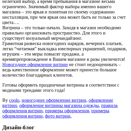
нелегкий выбор, а время пребывания в магазине весьма
ограничено. Значимый фактор выбора именно вашего
магазина – это яркая и понятная по своему содержанию
инсталляция, при чем яркая она может быть не только за счет
цвета….
Витрина – это только начало. Заходя в магазин необходимо
правильно организовать пространство. Для этого и
существует визуальный мерчандайзинг.
Грамотная развеска новогодних нарядов, вечерних платьев,
легко “читаемая” выкладка ювелирных украшений, подарков,
игрушек – эти меры повысят продажи, а
времяпрепровождение в Вашем магазине в разы увеличится!
Новогоднее оформление витрин
не стоит недооценивать –
ведь качественное оформление может принести большое
количество благодарных клиентов.
Готовы оформить праздничные витрины в соответствии с
модными трендами этого года!
By
coolo
,
новогоднее оформление витрин
,
оформление
витрин
,
оформление витрины магазина одежды
,
правила
оформления витрин
,
примеры оформления
,
примеры
оформления витрин
,
фото витрин
,
Дизайн-блог